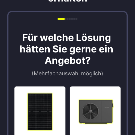
Für welche Lösung 
hätten Sie gerne ein 
Angebot?
(Mehrfachauswahl möglich)
Auswählen
Wählen Sie eine oder mehrere Optionen aus