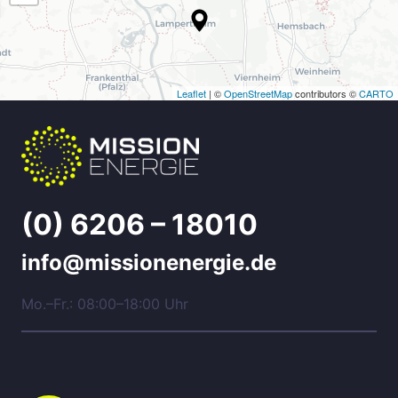
Leaflet
| ©
OpenStreetMap
contributors ©
CARTO
(0) 6206 – 18010
info@missionenergie.de
Mo.–Fr.: 08:00–18:00 Uhr